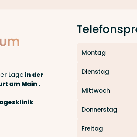
Telefonspr
Montag
Dienstag
ler Lage
in der
rt am Main .
Mittwoch
agesklinik
Donnerstag
Freitag