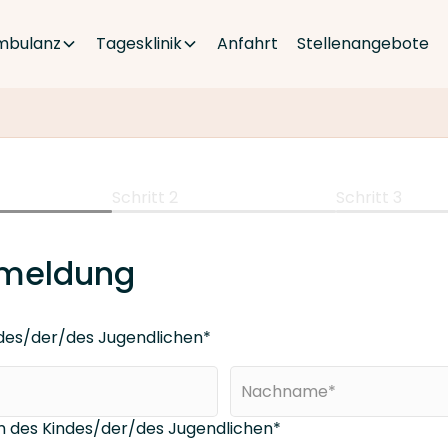
mbulanz
Tagesklinik
Anfahrt
Stellenangebote
Schritt 2
Schritt 3
meldung
des/der/des Jugendlichen*
 des Kindes/der/des Jugendlichen*